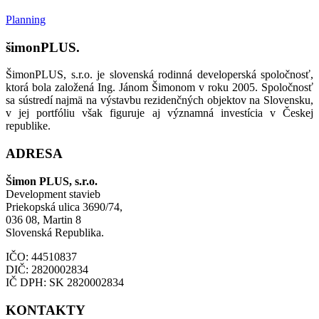
Planning
šimonPLUS.
ŠimonPLUS, s.r.o. je slovenská rodinná developerská spoločnosť,
ktorá bola založená Ing. Jánom Šimonom v roku 2005. Spoločnosť
sa sústredí najmä na výstavbu rezidenčných objektov na Slovensku,
v jej portfóliu však figuruje aj významná investícia v Českej
republike.
ADRESA
Šimon PLUS, s.r.o.
Development stavieb
Priekopská ulica 3690/74,
036 08, Martin 8
Slovenská Republika.
IČO: 44510837
DIČ: 2820002834
IČ DPH: SK 2820002834
KONTAKTY